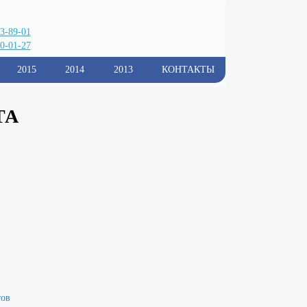
33-89-01
0-01-27
2015
2014
2013
КОНТАКТЫ
ТА
тов