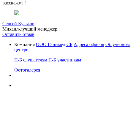
расскажут !
Сергей Кульков
Михаил-лучший менеджер.
Оставить отзыв
Компания
ООО Ганимед СБ
Адреса офисов
Об учебном
центре
П-Б слушателям
П-Б участникам
Фотогалерея
410019 г. Саратов, ул. Чапаева, 235
тел.(8452)33-89-01;33-89-02; 33-89-03
Представительства:
8(8442) 45-91-12
Волгоград:
8(8342) 32-06-06
Саранск:
8(3812) 33-89-01
Омск:
8(8412) 238-200
Пенза:
8 (8352) 655-664
Чебоксары:
8 (812) 416-46-47
Санкт-Петербург: