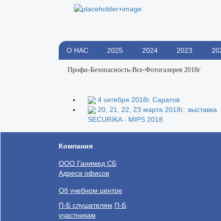
О НАС
2025
2024
2023
20
-
-
Профи-Безопасность
Все
Фотогалерея 2018г
4 октября 2018г. Саратов
20, 21, 22, 23 марта 2018г.: выставка
SECURIKA - MIPS 2018
Компания
ООО Ганимед СБ
Адреса офисов
Об учебном центре
П-Б слушателям
П-Б
участникам